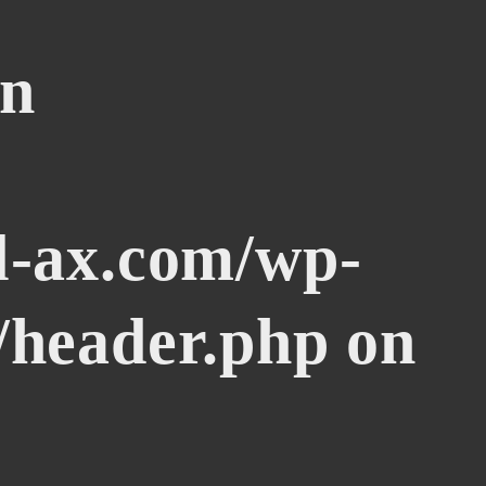
in
l-ax.com/wp-
/header.php
on